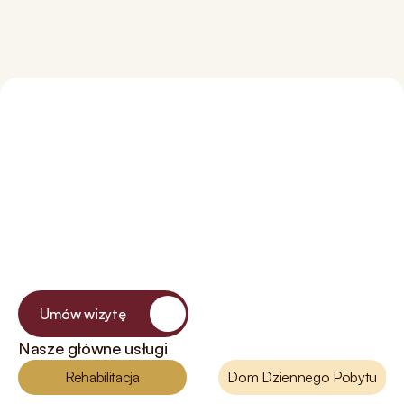
Centrum
Sakralno-Rehabilitacyjn
im.
Św.
Walentego
Skupiamy
się
na
Tobie
i
na
Twoich
indywidualnych
korzyściach
Umów wizytę
Nasze główne usługi
Rehabilitacja
Dom Dziennego Pobytu